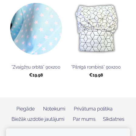
"Zvaigžņu orbītā" 90x200
"Pilnīgā rombiņā" 90x200
€19.98
€19.98
Piegāde
Noteikumi
Privātuma politika
Biežāk uzdotie jautājumi
Par mums
Sīkdatnes