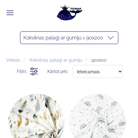
Kokvilnas palagi ar gumiju > 90x200
Veikals
Kokvilnas palagi ar gumiju
90x200
Filtrs
Kārtot pēc