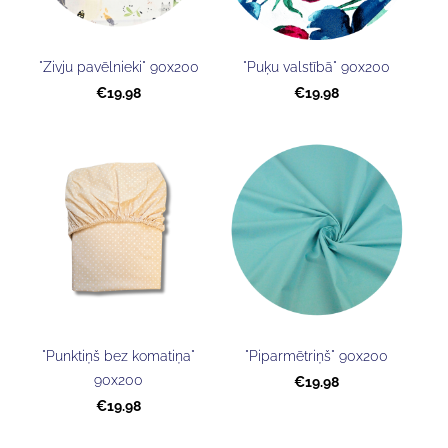
"Zivju pavēlnieki" 90x200
"Puķu valstībā" 90x200
€19.98
€19.98
"Punktiņš bez komatiņa"
"Piparmētriņš" 90x200
90x200
€19.98
€19.98