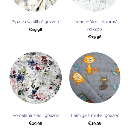
"Spalvu valstība" 90x200
"Pieneņpūkas lidojums"
90x200
€19.98
€19.98
"Porcelāna ziedi" 90x200
"Laimīgais minka" 90x200
€19.98
€19.98