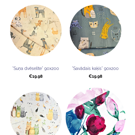
"Suņa dvēselīte" 90x200
"Savādais kaķis" 90x200
€19.98
€19.98