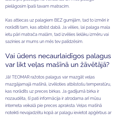
pielāgosim īpaši tavam matracim.
Kas attiecas uz palagiem BEZ gumijām, tad to izmēri ir
norādīti tam, kas atbilst dabā. Ja vēlies, lai palaga mala
ietu pāri matrača malām, tad izvēlies lielāku izmēru vai
sazinies ar mums un mēs tev palīdzēsim.
Vai ūdens necaurlaidīgos palagus
var likt veļas mašīnā un žāvētājā?
Jā! TEOMAR ražotos palagus var mazgāt veļas
mazgājamajā mašīnā, izvēloties atbilstošu temperatūru,
kas norādīts uz preces birkas. Ja gadījumā birka ir
nozaudēta, šī pati informācija ir atrodama arī mūsu
interneta veikalā pie preces apraksta. Veļas mašīnā
noteikti nevajadzētu kopā ar palagu ievietot apģērbus ar