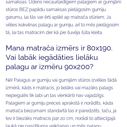
samaksas. Ūdens necaurlaidīgiem palagiem ar gumijām
stūros BEZ papildu samaksas pielāgosim gumiju
garumu, lai tās var ērti aplikt ap matrača stūriem. Ja
vēlies kokvilnas palagu ar gumiju, arī to mēs pielāgosim
tā, lai tas matracim der kā pie šuvēja šūta kleita.
Mana matrača izmērs ir 80x190.
Vai labāk iegādāties lielāku
palagu ar izmēru 90x200?
Nē! Palagus ar gumiju vai gumijām stūros izvēlies tādā
izmērā, kāds ir matracis, jo lielāks vai mazāks palags
nepiegulēs tik labi un tas vienkārši nav vajadzīgs.
Palagiem ar gumiju preces aprakstā ir norādīts, kāda
matrača biezumam
standartā
tas ir paredzēts, taču, ja
tev ir biezāks matracis par 20 cm, norādi to attiecīgajā
laukā pie pasūtījuma veikšanas un mēs palagu