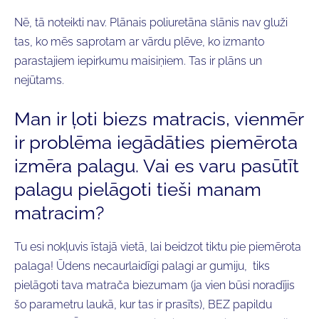
Nē, tā noteikti nav. Plānais poliuretāna slānis nav gluži
tas, ko mēs saprotam ar vārdu plēve, ko izmanto
parastajiem iepirkumu maisiņiem. Tas ir plāns un
nejūtams.
Man ir ļoti biezs matracis, vienmēr
ir problēma iegādāties piemērota
izmēra palagu. Vai es varu pasūtīt
palagu pielāgoti tieši manam
matracim?
Tu esi nokļuvis īstajā vietā, lai beidzot tiktu pie piemērota
palaga! Ūdens necaurlaidīgi palagi ar gumiju, tiks
pielāgoti tava matrača biezumam (ja vien būsi noradījis
šo parametru laukā, kur tas ir prasīts), BEZ papildu