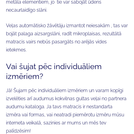
metāla elementiem, jo tie var sabojāt ūdens
necaurlaidīgo slāni.
Veļas automātisko žāvētāju
izmantot
neiesakām , tas var
bojāt palaga aizsargslāni, radīt mikroplaisas, rezultātā
matracis vairs nebūs pasargāts no arējās vides
ietekmes.
Vai šujat pēc individuāliem
izmēriem?
Jā! Šujam pēc individuāliem izmēriem un varam kopīgi
izvelēties arī audumus kokvilnas gultas veļai no partnera
audumu kataloga. Ja tavs matracis ir nestandarta
izmēra vai formas, vai neatradi piemērotu izmēru mūsu
interneta veikalā, sazinies ar mums un mēs tev
palīdzēsim!