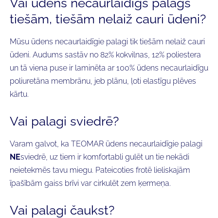
Vai ūdens necaurlaidīgs palags
tiešām, tiešām nelaiž cauri ūdeni?
Mūsu ūdens necaurlaidīgie palagi tik tiešām nelaiž cauri
ūdeni. Audums sastāv no 82% kokvilnas, 12% poliestera
un tā viena puse ir laminēta ar 100% ūdens necaurlaidīgu
poliuretāna membrānu, jeb plānu, ļoti elastīgu plēves
kārtu.
Vai palagi sviedrē?
Varam galvot, ka TEOMAR ūdens necaurlaidīgie palagi
NE
sviedrē, uz tiem ir komfortabli gulēt un tie nekādi
neietekmēs tavu miegu. Pateicoties frotē lieliskajām
īpašībām gaiss brīvi var cirkulēt zem ķermeņa.
Vai palagi čaukst?