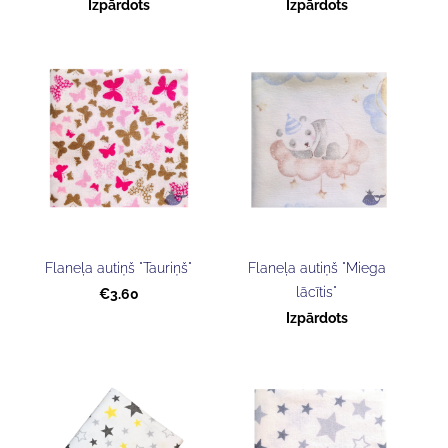
Izpārdots
Izpārdots
Flaneļa autiņš "Tauriņš"
Flaneļa autiņš "Miega
lācītis"
€3.60
Izpārdots