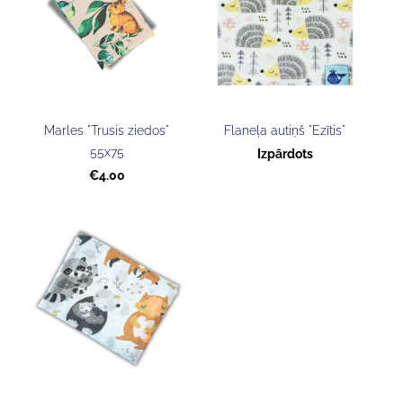
Marles "Trusis ziedos"
Flaneļa autiņš "Ezītis"
55x75
Izpārdots
€4.00