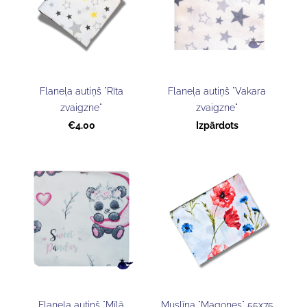
Flaneļa autiņš "Rīta
Flaneļa autiņš "Vakara
zvaigzne"
zvaigzne"
€4.00
Izpārdots
Flaneļa autiņš "Mīļā
Muslīna "Magones" 55x75