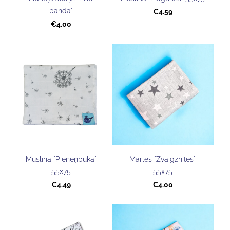
panda"
€4.59
€4.00
Muslīna "Pieneņpūka"
Marles "Zvaigznītes"
55x75
55x75
€4.49
€4.00