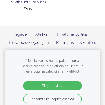
"Mīļoties" muslina autiņš
€4.59
Piegāde
Noteikumi
Privātuma politika
Biežāk uzdotie jautājumi
Par mums
Sīkdatnes
Mēs lietojam sīkfailus pakalpojuma
nodrošināšanai, mārketinga nolūkiem un
pakalpojuma uzlabošanai.
Pielāgot
Pieņemt visus
Pieņemt tikai nepieciešamos