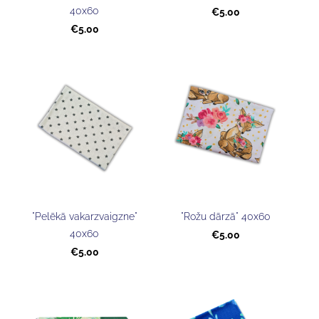
40x60
€5.00
€5.00
"Pelēkā vakarzvaigzne"
"Rožu dārzā" 40x60
40x60
€5.00
€5.00