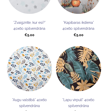
"Zvaigznīte, kur esi?"
"Kapibaras ikdiena"
40x60 spilvendrāna
40x60 spilvendrāna
€5.00
€5.00
"Augu valstībā" 40x60
"Lapu virpulī" 40x60
spilvendrāna
spilvendrāna