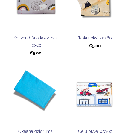
Spilvendrāna kokvilnas
"Kaķu joks" 40x60
40x60
€5.00
€5.00
"Okeāna dzidrums"
"Ceļu būve" 40x60