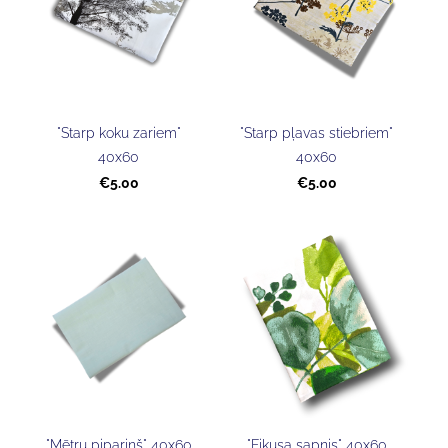
"Starp koku zariem"
"Starp pļavas stiebriem"
40x60
40x60
€5.00
€5.00
"Mētru pipariņš" 40x60
"Fikusa sapnis" 40x60