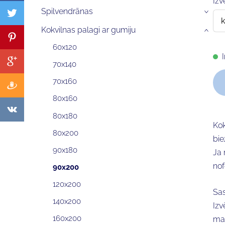
Izv
Spilvendrānas
›
Kokvilnas palagi ar gumiju
›
60x120
70x140
70x160
80x160
80x180
Kok
80x200
bi
90x180
Ja 
no
90x200
120x200
Sas
140x200
Izv
160x200
ma