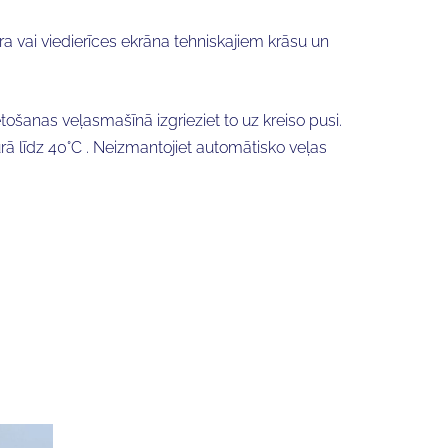
ra vai viedierīces ekrāna tehniskajiem krāsu un
ošanas veļasmašīnā izgrieziet to uz kreiso pusi.
rā līdz 40°C . Neizmantojiet automātisko veļas