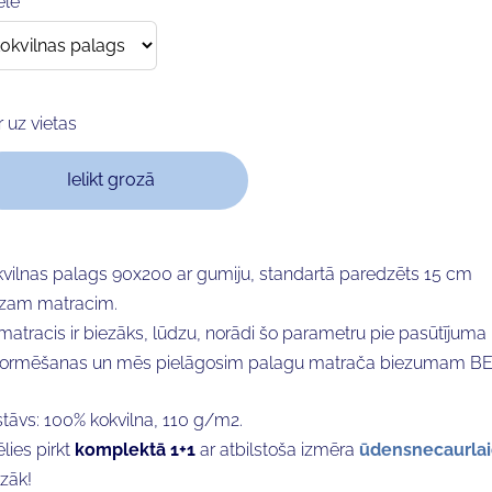
ēle
Ir uz vietas
Ielikt grozā
vilnas palags 90x200 ar gumiju, standartā paredzēts 15 cm
ezam matracim.
matracis ir biezāks, lūdzu, norādi šo parametru pie pasūtījuma
formēšanas un mēs pielāgosim palagu matrača biezumam BE
tāvs: 100% kokvilna, 110 g/m2.
ēlies pirkt
komplektā 1+1
ar atbilstoša izmēra
ūdensnecaurlai
zāk!