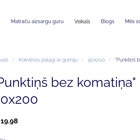
Matraču aizsargu guru
Veikals
Blogs
Mēs so
kals
Kokvilnas palagi ar gumiju
90x200
"Punktiņš 
Punktiņš bez komatiņa"
90x200
19.98