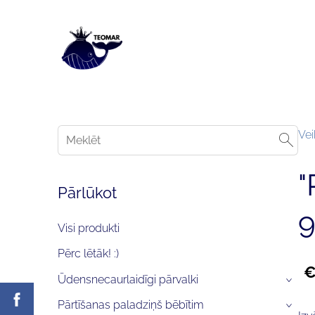
Vei
"
Pārlūkot
Visi produkti
Pērc lētāk! :)
€
Ūdensnecaurlaidīgi pārvalki
›
Pārtīšanas paladziņš bēbītim
›