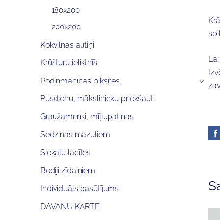
180x200
Krā
200x200
spi
Kokvilnas autiņi
Lai
Krūšturu ieliktnīši
Izv
Podiņmācības biksītes
›
žāv
Pusdienu, mākslinieku priekšauti
Graužamriņķi, mīļlupatiņas
Sedziņas mazuļiem
Siekalu lacītes
Bodiji zīdaiņiem
Sa
Individuāls pasūtījums
DĀVANU KARTE