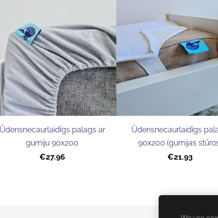
Ūdensnecaurlaidīgs palags ar
Ūdensnecaurlaidīgs pal
gumiju 90x200
90x200 (gumijas stūro
€27.96
€21.93
We use cook