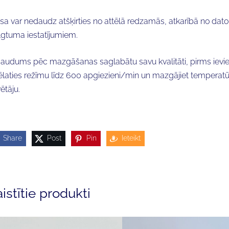
sa var nedaudz atšķirties no attēlā redzamās, atkarībā no dato
lgtuma iestatījumiem.
 audums pēc mazgāšanas saglabātu savu kvalitāti, pirms ieviet
ēlaties režīmu līdz 600 apgiezieni/min un mazgājiet temperatū
ētāju.
Share
Post
Pin
Ieteikt
istītie produkti