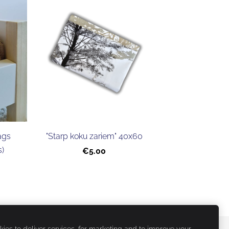
ags
"Starp koku zariem" 40x60
s)
€5.00
ies to deliver services, for marketing and to improve your