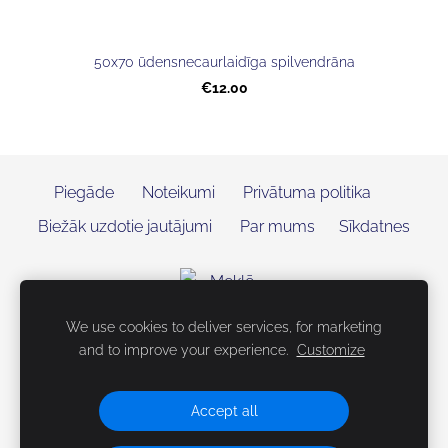
50x70 ūdensnecaurlaidīga spilvendrāna
€12.00
Piegāde
Noteikumi
Privātuma politika
Biežāk uzdotie jautājumi
Par mums
Sīkdatnes
We use cookies to deliver services, for marketing
and to improve your experience.
Customize
Accept all