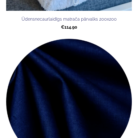
Ūdensnecaurlaidīgs matrača pārvalks 200x200
€114.90