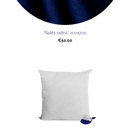
"Nakts satīnā" 200x200
€50.00