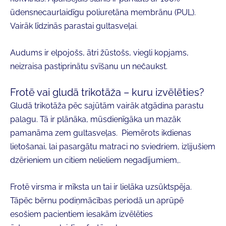
ūdensnecaurlaidīgu poliuretāna membrānu (PUL)
.
Vairāk līdzinās parastai gultasveļai.
Audums ir elpojošs, ātri žūstošs, viegli kopjams,
neizraisa pastiprinātu svīšanu un nečaukst.
Frotē vai gludā trikotāža – kuru izvēlēties?
Gludā trikotāža
pēc sajūtām vairāk atgādina parastu
palagu. Tā ir plānāka, mūsdienīgāka un mazāk
pamanāma zem gultasveļas.
Piemērots ikdienas
lietošanai, lai pasargātu matraci no sviedriem, izlijušiem
dzērieniem un citiem nelieliem negadījumiem,.
Frotē
virsma ir mīksta un tai ir lielāka uzsūktspēja.
Tāpēc bērnu podiņmācības periodā un aprūpē
esošiem pacientiem iesakām izvēlēties