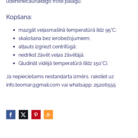
ūdensnecaurlaidīgo frotē palagu.
Kopšana:
mazgāt veļasmašīnā temperatūrā līdz 95
°C
;
skalošana bez ierobežojumiem;
atļauts izgriezt centrifūgā;
nedrīkst žāvēt veļas žāvētājā.
Gludināt vidējā temperatūrā (līdz
150°C
).
Ja nepieciešams nestandarta izmērs, rakstiet uz
info.teomar@gmail.com
vai whatsapp: 25206555