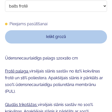
Pieejams pasūtīšanai
Ielikt grozā
Ūdensnecaurlaidīgs palags 120x180 cm
Frotē palaga
virsējais slānis sastāv no
82% kokvilnas
frotē
un
18% poliestera
. Apakšējais slānis ir pārklāts ar
100% ūdensnecaurlaidīgu poliuretāna membrānu
(PUL)
.
Gludās trikotāžas
virsējais slānis sastāv no
100%
kokvilnas
. Apakšējais slānis ir pārklāts ar
100%