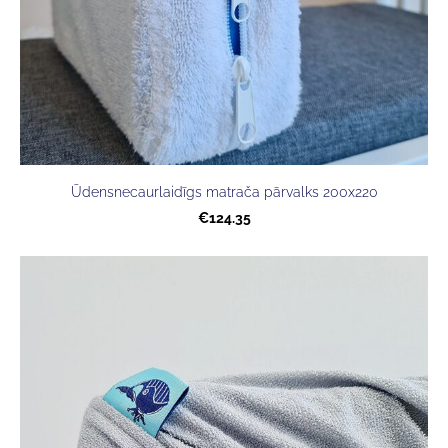
Ūdensnecaurlaidīgs matrača pārvalks 200x220
€124.35