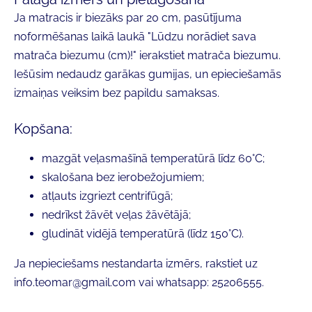
Ja matracis ir biezāks par 20 cm, pasūtījuma
noformēšanas laikā laukā
"Lūdzu norādiet sava
matrača biezumu (cm)!"
ierakstiet matrača biezumu.
Iešūsim nedaudz garākas gumijas, un epieciešamās
izmaiņas veiksim
bez papildu samaksas
.
Kopšana:
mazgāt veļasmašīnā temperatūrā līdz
60°C
;
skalošana bez ierobežojumiem;
atļauts izgriezt centrifūgā;
nedrīkst žāvēt veļas žāvētājā;
gludināt vidējā temperatūrā (līdz
150°C
).
Ja nepieciešams nestandarta izmērs, rakstiet uz
info.teomar@gmail.com
vai whatsapp: 25206555.