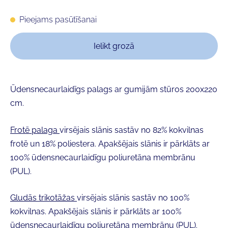
Pieejams pasūtīšanai
Ielikt grozā
Ūdensnecaurlaidīgs palags ar gumijām stūros 200x220
cm.
Frotē palaga
virsējais slānis sastāv no
82% kokvilnas
frotē
un
18% poliestera
. Apakšējais slānis ir pārklāts ar
100% ūdensnecaurlaidīgu poliuretāna membrānu
(PUL)
.
Gludās trikotāžas
virsējais slānis sastāv no
100%
kokvilnas
. Apakšējais slānis ir pārklāts ar
100%
ūdensnecaurlaidīgu poliuretāna membrānu (PUL)
.