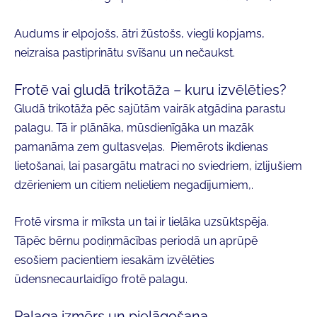
Audums ir elpojošs, ātri žūstošs, viegli kopjams,
neizraisa pastiprinātu svīšanu un nečaukst.
Frotē vai gludā trikotāža – kuru izvēlēties?
Gludā trikotāža
pēc sajūtām vairāk atgādina parastu
palagu. Tā ir plānāka, mūsdienīgāka un mazāk
pamanāma zem gultasveļas.
Piemērots ikdienas
lietošanai, lai pasargātu matraci no sviedriem, izlijušiem
dzērieniem un citiem nelieliem negadījumiem,.
Frotē
virsma ir mīksta un tai ir lielāka uzsūktspēja.
Tāpēc bērnu podiņmācības periodā un aprūpē
esošiem pacientiem iesakām izvēlēties
ūdensnecaurlaidīgo frotē palagu.
Palaga izmērs un pielāgošana