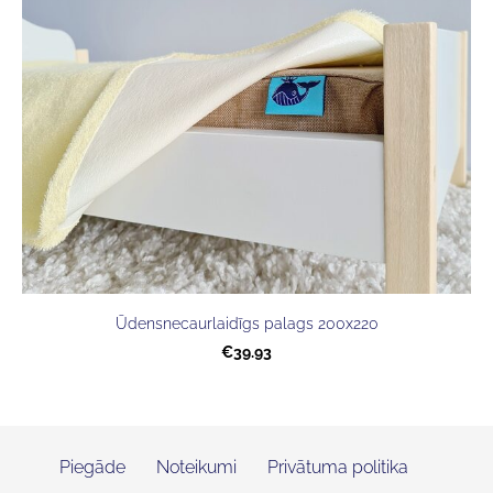
Ūdensnecaurlaidīgs palags 200x220
€39.93
Piegāde
Noteikumi
Privātuma politika