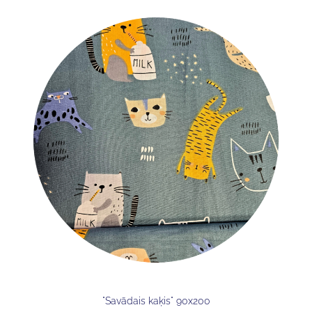
"Savādais kaķis" 90x200