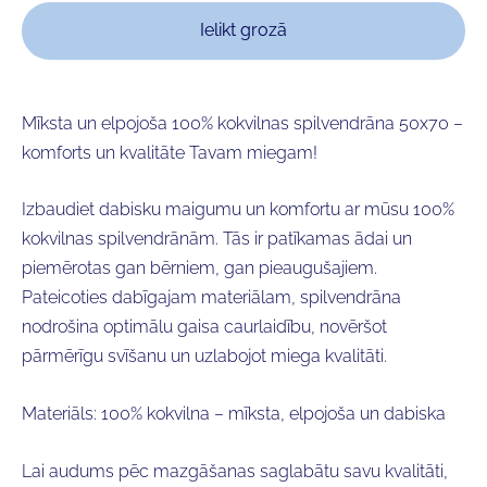
Ielikt grozā
Mīksta un elpojoša 100% kokvilnas spilvendrāna 50x70 –
komforts un kvalitāte Tavam miegam!
Izbaudiet dabisku maigumu un komfortu ar mūsu 100%
kokvilnas spilvendrānām. Tās ir patīkamas ādai un
piemērotas gan bērniem, gan pieaugušajiem.
Pateicoties dabīgajam materiālam, spilvendrāna
nodrošina optimālu gaisa caurlaidību, novēršot
pārmērīgu svīšanu un uzlabojot miega kvalitāti.
Materiāls:
100% kokvilna – mīksta, elpojoša un dabiska
Lai audums pēc mazgāšanas saglabātu savu kvalitāti,