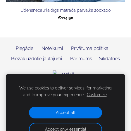
Ūdensnecaurlaidīgs matrača pārvalks 200x200
€114.90
Piegāde
Noteikumi
Privātuma politika
Biežāk uzdotie jautājumi
Par mums
Sīkdatnes
We use cookies to deliver services, for marketing
and to improve your experience.
Customize
Accept all
Accept only essential