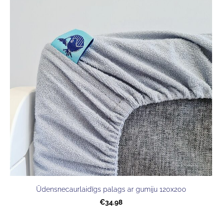
Ūdensnecaurlaidīgs palags ar gumiju 120x200
€34.98