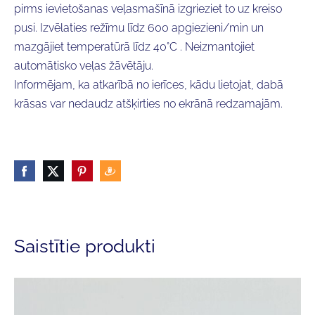
pirms ievietošanas veļasmašīnā izgrieziet to uz kreiso
pusi. Izvēlaties režīmu līdz 600 apgiezieni/min un
mazgājiet temperatūrā līdz 40°C . Neizmantojiet
automātisko veļas žāvētāju.
Informējam, ka atkarībā no ierīces, kādu lietojat, dabā
krāsas var nedaudz atšķirties no ekrānā redzamajām.
Saistītie produkti