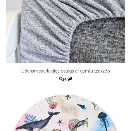
Ūdensnecaurlaidīgs palags ar gumiju 120x200
€34.98