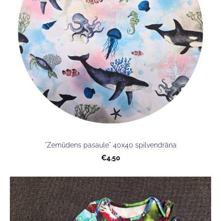
"Zemūdens pasaule" 40x40 spilvendrāna
€4.50