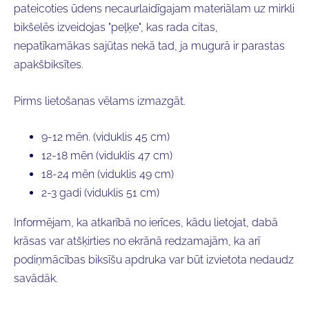
pateicoties ūdens necaurlaidīgajam materiālam uz mirkli
bikšelēs izveidojas "peļķe", kas rada citas,
nepatīkamākas sajūtas nekā tad, ja mugurā ir parastas
apakšbiksītes.
Pirms lietošanas vēlams izmazgāt.
9-12 mēn. (viduklis 45 cm)
12-18 mēn (viduklis 47 cm)
18-24 mēn (viduklis 49 cm)
2-3 gadi (viduklis 51 cm)
Informējam, ka atkarībā no ierīces, kādu lietojat, dabā
krāsas var atšķirties no ekrānā redzamajām, ka arī
podiņmācības biksīšu apdruka var būt izvietota nedaudz
savādāk.