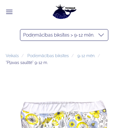
Podiņmācības biksītes > 9-12 mēn.
Veikals
Podiņmācības biksītes
9-12 mēn.
"Pļavas saulītē" 9-12 m.