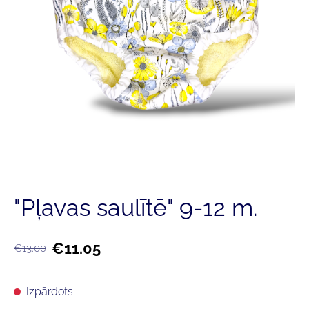
"Pļavas saulītē" 9-12 m.
€11.05
€13.00
Izpārdots