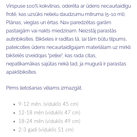
Virspuse 100% kokvilnas, oderēta ar ūdens necaurlaidīgu
frotē, kas uzsūks nelielu daudzumu mitruma (5-10 ml).
Plānas, vieglas un ērtas. Nav paredzētas garām
pastaigām vai nakts miedziņam. Neizstāj parastās
autiņbiksītes. Bikšeles ir radītas tā, lai tām būtu tilpums,
pateicoties ūdens necaurlaidīgajam materiālam uz mirkli
bikšelēs izveidojas "peļķe", kas rada citas,
nepatīkamākas sajūtas nekā tad, ja mugurā ir parastas
apakšbiksītes.
Pirms lietošanas vēlams izmazgāt.
9-12 mēn. (viduklis 45 cm)
12-18 mēn (viduklis 47 cm)
18-24 mēn (viduklis 49 cm)
2-3 gadi (viduklis 51 cm)