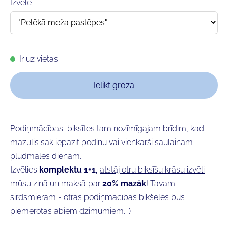
Izvēle
Ir uz vietas
Ielikt grozā
Podiņmācības biksītes tam nozīmīgajam brīdim, kad
mazulis sāk iepazīt podiņu vai vienkārši saulainām
pludmales dienām.
I
zvēlies
komplektu 1+1,
atstāj otru biksīšu krāsu izvēli
mūsu ziņā
un maksā par
20% mazāk
! Tavam
sirdsmieram - otras podiņmācības bikšeles būs
piemērotas abiem dzimumiem. :)