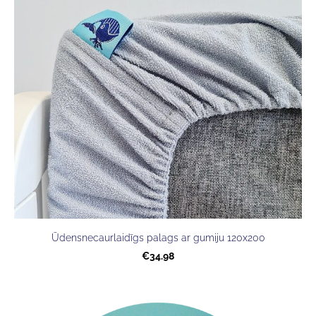
Ūdensnecaurlaidīgs palags ar gumiju 120x200
€34.98