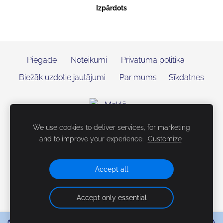
Izpārdots
Piegāde
Noteikumi
Privātuma politika
Biežāk uzdotie jautājumi
Par mums
Sīkdatnes
We use cookies to deliver services, for marketing
and to improve your experience.
Customize
Accept all
Accept only essential