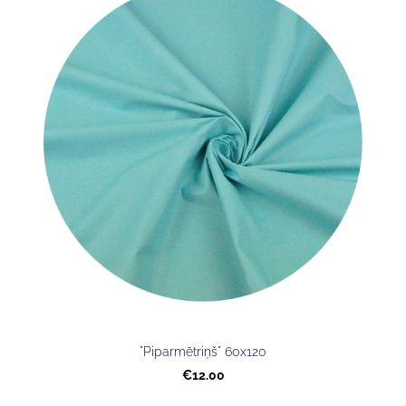
"Piparmētriņš" 60x120
€12.00