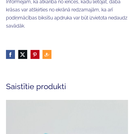
Informējam, ka atkarībā no ierīces, kādu lietojat, dabā
krāsas var atšķirties no ekrānā redzamajām, ka arī
podiņmācības biksīšu apdruka var būt izvietota nedaudz
savādāk.
Saistītie produkti