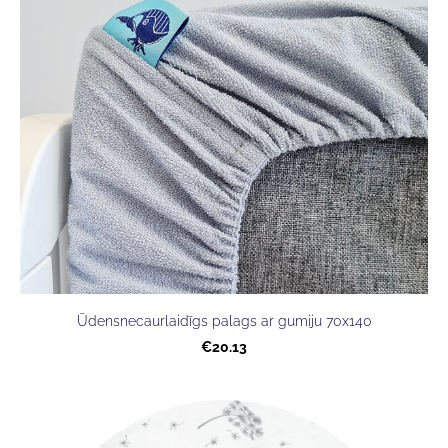
Ūdensnecaurlaidīgs palags ar gumiju 70x140
€20.13