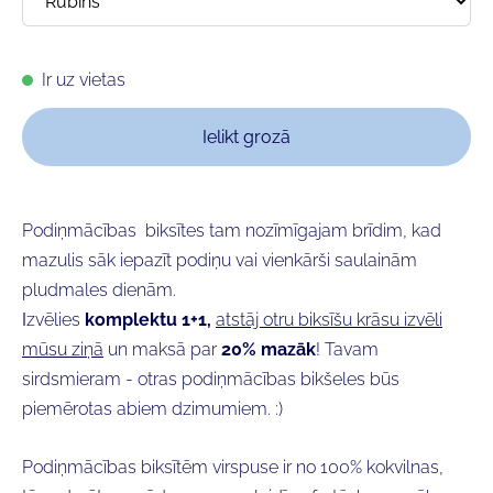
Ir uz vietas
Ielikt grozā
Podiņmācības biksītes tam nozīmīgajam brīdim, kad
mazulis sāk iepazīt podiņu vai vienkārši saulainām
pludmales dienām.
I
zvēlies
komplektu 1+1,
atstāj otru biksīšu krāsu izvēli
mūsu ziņā
un maksā par
20% mazāk
! Tavam
sirdsmieram - otras podiņmācības bikšeles būs
piemērotas abiem dzimumiem. :)
Podiņmācības biksītēm virspuse ir no 100% kokvilnas,