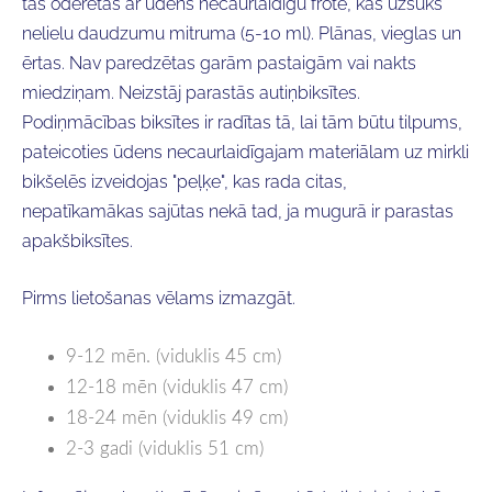
tās oderētas ar ūdens necaurlaidīgu frotē, kas uzsūks
nelielu daudzumu mitruma (5-10 ml). Plānas, vieglas un
ērtas. Nav paredzētas garām pastaigām vai nakts
miedziņam. Neizstāj parastās autiņbiksītes.
Podiņmācības biksītes ir radītas tā, lai tām būtu tilpums,
pateicoties ūdens necaurlaidīgajam materiālam uz mirkli
bikšelēs izveidojas "peļķe", kas rada citas,
nepatīkamākas sajūtas nekā tad, ja mugurā ir parastas
apakšbiksītes.
Pirms lietošanas vēlams izmazgāt.
9-12 mēn. (viduklis 45 cm)
12-18 mēn (viduklis 47 cm)
18-24 mēn (viduklis 49 cm)
2-3 gadi (viduklis 51 cm)