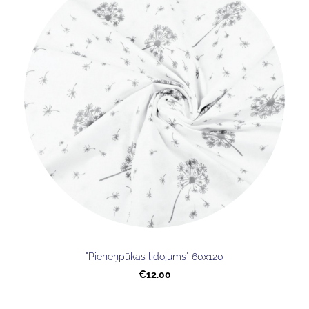
"Pieneņpūkas lidojums" 60x120
€12.00