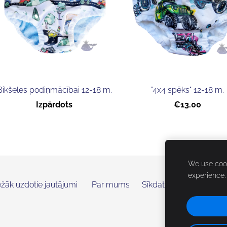
Bikšeles podiņmācībai 12-18 m.
"4x4 spēks" 12-18 m.
Izpārdots
€13.00
We use cook
experience
ežāk uzdotie jautājumi
Par mums
Sīkdatnes