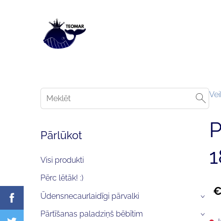
Vei
P
Pārlūkot
1
Visi produkti
Pērc lētāk! :)
€
Ūdensnecaurlaidīgi pārvalki
›
Pārtīšanas paladziņš bēbītim
›