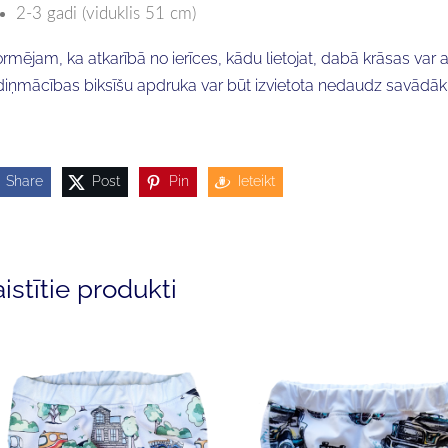
2-3 gadi (viduklis 51 cm)
ormējam, ka atkarībā no ierīces, kādu lietojat, dabā krāsas var 
iņmācības biksīšu apdruka var būt izvietota nedaudz savādāk
Share
Post
Pin
Ieteikt
istītie produkti