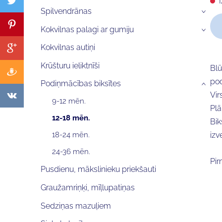
Spilvendrānas
›
Kokvilnas palagi ar gumiju
›
Kokvilnas autiņi
Krūšturu ieliktnīši
Blū
pod
Podiņmācības biksītes
›
Vir
9-12 mēn.
Plā
12-18 mēn.
Bik
18-24 mēn.
izv
24-36 mēn.
Pir
Pusdienu, mākslinieku priekšauti
Graužamriņķi, mīļlupatiņas
Sedziņas mazuļiem