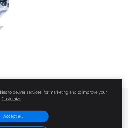
ies to deliver services, for marketing and to improve your
.
Customize
Accept all