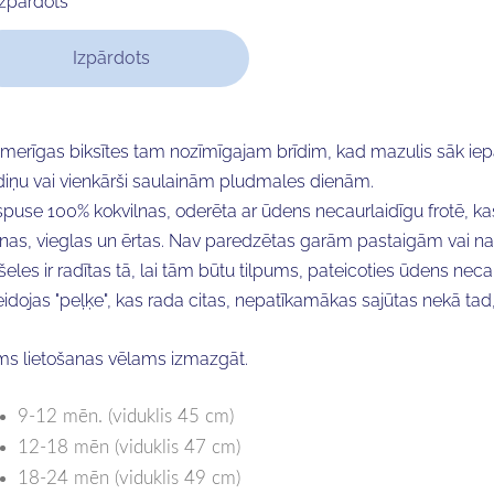
Izpārdots
Izpārdots
merīgas biksītes tam nozīmīgajam brīdim, kad mazulis sāk iep
iņu vai vienkārši saulainām pludmales dienām.
spuse 100% kokvilnas, oderēta ar ūdens necaurlaidīgu frotē, k
nas, vieglas un ērtas. Nav paredzētas garām pastaigām vai nak
šeles ir radītas tā, lai tām būtu tilpums, pateicoties ūdens nec
eidojas "peļķe", kas rada citas, nepatīkamākas sajūtas nekā tad
ms lietošanas vēlams izmazgāt.
9-12 mēn. (viduklis 45 cm)
12-18 mēn (viduklis 47 cm)
18-24 mēn (viduklis 49 cm)