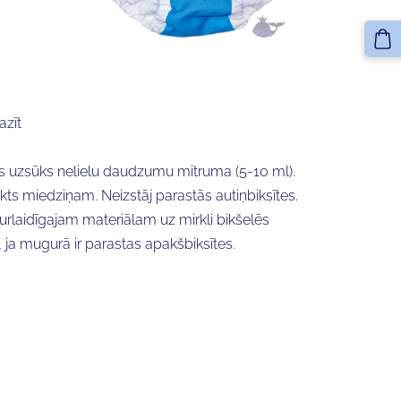
azīt
as uzsūks nelielu daudzumu mitruma (5-10 ml).
ts miedziņam. Neizstāj parastās autiņbiksītes.
aurlaidīgajam materiālam uz mirkli bikšelēs
, ja mugurā ir parastas apakšbiksītes.