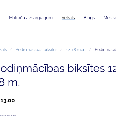
Matraču aizsargu guru
Veikals
Blogs
Mēs so
kals
Podiņmācības biksītes
12-18 mēn.
Podiņmācīb
odiņmācības biksītes 1
8 m.
13.00