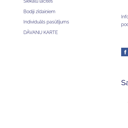
Siekalu lacītes
Bodiji zīdaiņiem
Inf
Individuāls pasūtījums
pod
DĀVANU KARTE
Sa