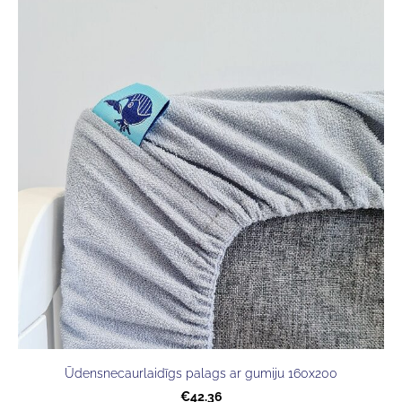
Ūdensnecaurlaidīgs palags ar gumiju 160x200
€42.36