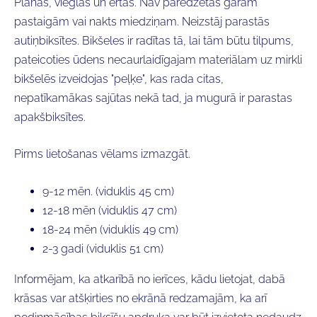
Plānas, vieglas un ērtas. Nav paredzētas garām
pastaigām vai nakts miedziņam. Neizstāj parastās
autiņbiksītes. Bikšeles ir radītas tā, lai tām būtu tilpums,
pateicoties ūdens necaurlaidīgajam materiālam uz mirkli
bikšelēs izveidojas "peļķe", kas rada citas,
nepatīkamākas sajūtas nekā tad, ja mugurā ir parastas
apakšbiksītes.
Pirms lietošanas vēlams izmazgāt.
9-12 mēn. (viduklis 45 cm)
12-18 mēn (viduklis 47 cm)
18-24 mēn (viduklis 49 cm)
2-3 gadi (viduklis 51 cm)
Informējam, ka atkarībā no ierīces, kādu lietojat, dabā
krāsas var atšķirties no ekrānā redzamajām, ka arī