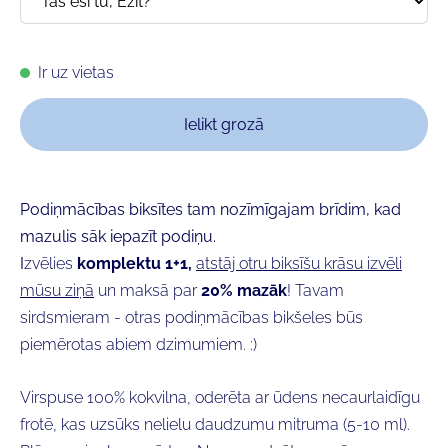
Ir uz vietas
Ielikt grozā
Podiņmācības biksītes tam nozīmīgajam brīdim, kad
mazulis sāk iepazīt podiņu.
I
zvēlies
komplektu 1+1,
atstāj otru biksīšu krāsu izvēli
mūsu ziņā
un maksā par
20% mazāk
! Tavam
sirdsmieram - otras podiņmācības bikšeles būs
piemērotas abiem dzimumiem. :)
Virspuse 100% kokvilna, oderēta ar ūdens necaurlaidīgu
frotē, kas uzsūks nelielu daudzumu mitruma (5-10 ml).