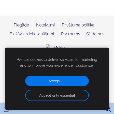
Piegāde
Noteikumi
Privātuma politika
Biežāk uzdotie jautājumi
Par mums
Sīkdatnes
We use cookies to deliver services, for marketing
and to improve your experience.
Customize
Accept all
Accept only essential