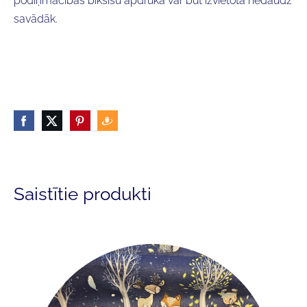
podiņmācības biksīšu apdruka var būt izvietota nedaudz
savādāk.
Saistītie produkti